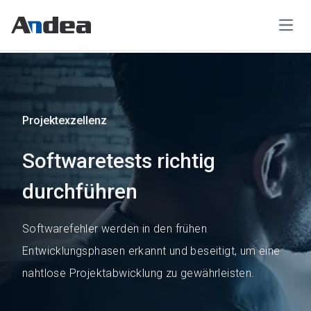
Open
Projektexzellenz
Softwaretests richtig
durchführen
Softwarefehler werden in den frühen
Entwicklungsphasen erkannt und beseitigt, um eine
nahtlose Projektabwicklung zu gewährleisten.