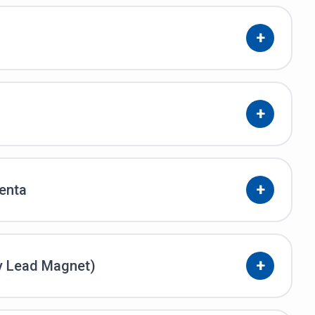
+
+
+
enta
+
y Lead Magnet)