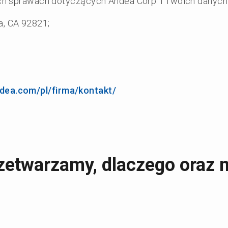
kich sprawach dotyczących Andea Corp. i Twoich danyc
a, CA 92821;
dea.com/pl/firma/kontakt/
zetwarzamy, dlaczego oraz n