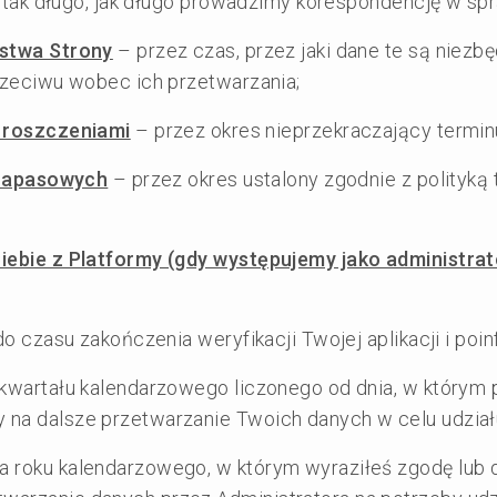
 tak długo, jak długo prowadzimy korespondencję w spra
ństwa Strony
– przez czas, przez jaki dane te są niezbęd
rzeciwu wobec ich przetwarzania;
 roszczeniami
– przez okres nieprzekraczający termin
 zapasowych
– przez okres ustalony zgodnie z polityką 
iebie z Platformy (gdy występujemy jako administrat
o czasu zakończenia weryfikacji Twojej aplikacji i poi
o kwartału kalendarzowego liczonego od dnia, w którym
 na dalsze przetwarzanie Twoich danych w celu udział
a roku kalendarzowego, w którym wyraziłeś zgodę lub 