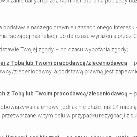
warzanie danych przez Administratora na potrzeby udz
na podstawie naszego prawnie uzasadnionego interesu –
nia łączącej nas relacji lub do czasu wyrażenia przez 
podstawie Twojej zgody – do czasu wycofania zgody;
rtej z Tobą lub Twoim pracodawcą/zleceniodawcą
– p
odawcy/zleceniodawcy, a podstawą prawną jest zapew
wych z Tobą lub Twoim pracodawcą/zleceniodawcą
– p
obowiązywania umowy, jednak nie dłużej niż 24 miesi
 przetwarzane w tym celu w przypadku rezygnacji z su