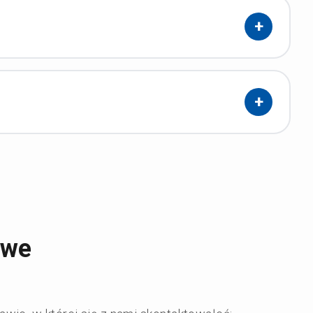
+
+
owe