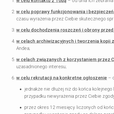
w celu kontaktu z Tobą
– od dnia ich zebrania
w celu poprawy funkcjonowania i bezpiecze
czasu wyrażenia przez Ciebie skutecznego sp
w celu dochodzenia roszczeń i obrony przed
w celach archiwizacyjnych i tworzenia kopii
Andea;
w celach związanych z korzystaniem przez C
uzasadnionego interesu;
w celu rekrutacji na konkretne ogłoszenie
– d
jednakże nie dłużej niż do końca kolejneg
przypadku niewyrażenia przez Ciebie zgody
przez okres 12 miesięcy liczonych od końc