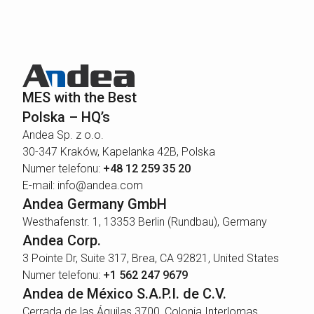
MES with the Best
Polska – HQ’s
Andea Sp. z o.o.
30-347 Kraków, Kapelanka 42B, Polska
Numer telefonu:
+48 12 259 35 20
E-mail: info@andea.com
Andea Germany GmbH
Westhafenstr. 1, 13353 Berlin (Rundbau), Germany
Andea Corp.
3 Pointe Dr, Suite 317, Brea, CA 92821, United States
Numer telefonu:
+1 562 247 9679
Andea de México S.A.P.I. de C.V.
Cerrada de las Águilas 3700, Colonia Interlomas,