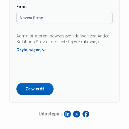
Firma
Administratorem powyższych danych jest Andea
Solutions Sp. z o.o. z siedzibą w Krakowie, ul.
Kapelanka 42B, 30-347 Kraków, Polska, KRS:
Czytaj więcej
0000419451. Celem przetwarzania danych jest
udzielenie odpowiedzi na Państwa zapytanie oraz,
jeśli wyrażono na to zgodę, przekazywanie
informacji handlowych dotyczących naszych
produktów i usług. Przysługuje Państwu prawo
dostępu do danych, otrzymania ich kopii, ich
poprawiania, usuwania lub żądania ograniczenia
przetwarzania, zgłaszania sprzeciwu oraz
cofnięcia zgody na kontakt w celach
marketingowych w dowolnym momencie - w tym
celu prosimy o przesłanie wiadomości e-mail na
Udostępnij:
adres: rodo@andea.com. Pełną treść informacji
dotyczących przetwarzania danych znajdą
Państwo na stronie
Polityki Prywatności
.