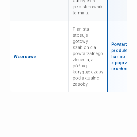
odchylenia
jako sterownik
terminu.
Planista
stosuje
gotowy
Powtarzaln
szablon dla
produkt dos
powtarzalnego
Wzorcowe
harmonogr
zlecenia, a
z poprzedn
później
uruchomien
koryguje czasy
pod aktualne
zasoby.