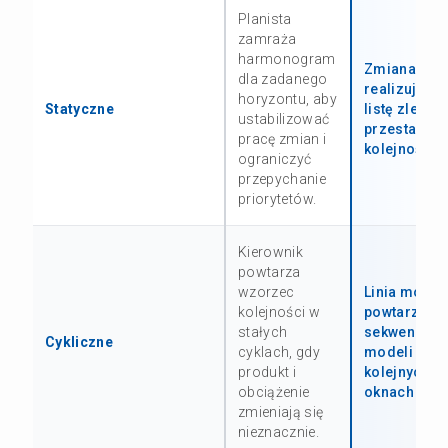
Planista
zamraża
harmonogram
Zmiana
dla zadanego
realizuje st
horyzontu, aby
Statyczne
listę zleceń
ustabilizować
przestawian
pracę zmian i
kolejności.
ograniczyć
przepychanie
priorytetów.
Kierownik
powtarza
wzorzec
Linia monta
kolejności w
powtarza
stałych
sekwencję
Cykliczne
cyklach, gdy
modeli w
produkt i
kolejnych
obciążenie
oknach doby
zmieniają się
nieznacznie.