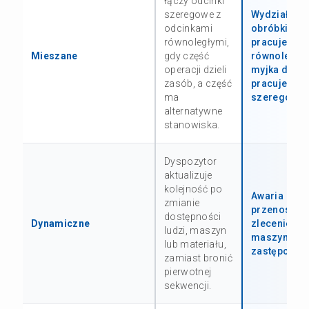
łączy odcinki
szeregowe z
Wydział
odcinkami
obróbki CN
równoległymi,
pracuje
Mieszane
gdy część
równolegle,
operacji dzieli
myjka detali
zasób, a część
pracuje
ma
szeregowo.
alternatywne
stanowiska.
Dyspozytor
aktualizuje
kolejność po
Awaria
zmianie
przenosi
dostępności
Dynamiczne
zlecenie na
ludzi, maszyn
maszynę
lub materiału,
zastępczą.
zamiast bronić
pierwotnej
sekwencji.