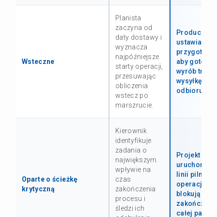
Planista
zaczyna od
Producent
daty dostawy i
ustawia star
wyznacza
przygotowan
najpóźniejsze
Wsteczne
aby gotowy
starty operacji,
wyrób trafił
przesuwając
wysyłkę w d
obliczenia
odbioru.
wstecz po
marszrucie.
Kierownik
identyfikuje
zadania o
Projekt
największym
uruchomien
wpływie na
linii pilnuje
Oparte o ścieżkę
czas
operacji, kt
krytyczną
zakończenia
blokują
procesu i
zakończeni
śledzi ich
całej partii.