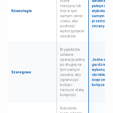
różne
dwiema lini
maszyny lub
pakuje i
Równoległe
linie w tym
etykietuje w
samym oknie
samym
czasu, aby
przedziale
podnieść
zmiany.
wykorzystanie
zasobów.
Brygadzista
ustawia
operacje jedna
Jedna wąsk
po drugiej na
gardziel
tym samym
wykonuje
Szeregowe
zasobie, aby
obróbkę w
ograniczyć
nieprzerwan
kolizje i
kolejce.
narzucić stałą
kolejność.
Kierownik